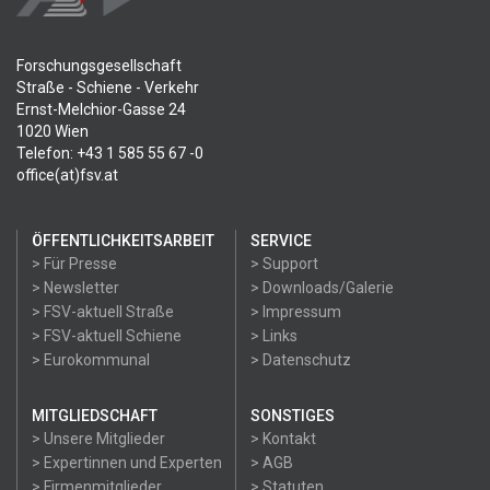
Forschungsgesellschaft
Straße - Schiene - Verkehr
Ernst-Melchior-Gasse 24
1020 Wien
Telefon: +43 1 585 55 67 -0
office(at)fsv.at
ÖFFENTLICHKEITSARBEIT
SERVICE
> Für Presse
> Support
> Newsletter
> Downloads/Galerie
> FSV-aktuell Straße
> Impressum
> FSV-aktuell Schiene
> Links
> Eurokommunal
> Datenschutz
MITGLIEDSCHAFT
SONSTIGES
> Unsere Mitglieder
> Kontakt
> Expertinnen und Experten
> AGB
> Firmenmitglieder
> Statuten