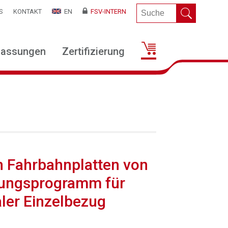
S
KONTAKT
EN
FSV-INTERN
lassungen
Zertifizierung
n Fahrbahnplatten von
nungsprogramm für
taler Einzelbezug