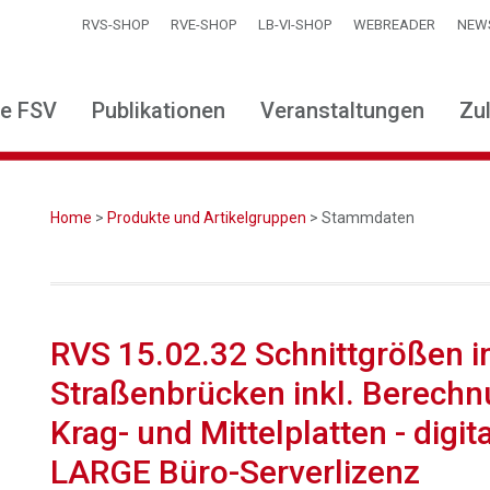
RVS-SHOP
RVE-SHOP
LB-VI-SHOP
WEBREADER
NEW
ie FSV
Publikationen
Veranstaltungen
Zu
Home
>
Produkte und Artikelgruppen
> Stammdaten
RVS 15.02.32 Schnittgrößen i
Straßenbrücken inkl. Berech
Krag- und Mittelplatten - digi
LARGE Büro-Serverlizenz