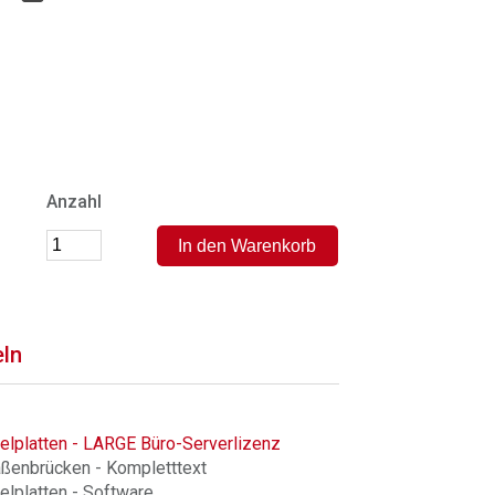
Anzahl
eln
elplatten - LARGE Büro-Serverlizenz
aßenbrücken - Kompletttext
lplatten - Software