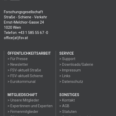
Forschungsgesellschaft
Straße - Schiene - Verkehr
Ernst-Melchior-Gasse 24
1020 Wien
Telefon: +43 1 585 55 67 -0
office(at)fsv.at
ÖFFENTLICHKEITSARBEIT
SERVICE
> Für Presse
> Support
> Newsletter
> Downloads/Galerie
> FSV-aktuell Straße
> Impressum
> FSV-aktuell Schiene
> Links
> Eurokommunal
> Datenschutz
MITGLIEDSCHAFT
SONSTIGES
> Unsere Mitglieder
> Kontakt
> Expertinnen und Experten
> AGB
> Firmenmitglieder
> Statuten