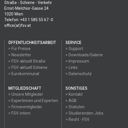
Straße - Schiene - Verkehr
Ernst-Melchior-Gasse 24
1020 Wien
Telefon: +43 1 585 55 67 -0
office(at)fsv.at
ÖFFENTLICHKEITSARBEIT
SERVICE
> Für Presse
> Support
> Newsletter
> Downloads/Galerie
> FSV-aktuell Straße
> Impressum
> FSV-aktuell Schiene
> Links
> Eurokommunal
> Datenschutz
MITGLIEDSCHAFT
SONSTIGES
> Unsere Mitglieder
> Kontakt
> Expertinnen und Experten
> AGB
> Firmenmitglieder
> Statuten
> FSV-intern
> Studierenden-Jobs
> Recht - FSV