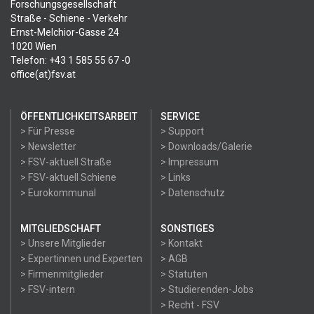
Forschungsgesellschaft
Straße - Schiene - Verkehr
Ernst-Melchior-Gasse 24
1020 Wien
Telefon: +43 1 585 55 67 -0
office(at)fsv.at
ÖFFENTLICHKEITSARBEIT
SERVICE
> Für Presse
> Support
> Newsletter
> Downloads/Galerie
> FSV-aktuell Straße
> Impressum
> FSV-aktuell Schiene
> Links
> Eurokommunal
> Datenschutz
MITGLIEDSCHAFT
SONSTIGES
> Unsere Mitglieder
> Kontakt
> Expertinnen und Experten
> AGB
> Firmenmitglieder
> Statuten
> FSV-intern
> Studierenden-Jobs
> Recht - FSV