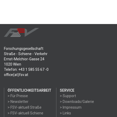
Forschungsgesellschaft
Straße - Schiene - Verkehr
Ernst-Melchior-Gasse 24
1020 Wien
Telefon: +43 1 585 55 67 -0
office(at)fsv.at
ÖFFENTLICHKEITSARBEIT
SERVICE
> Für Presse
> Support
> Newsletter
> Downloads/Galerie
> FSV-aktuell Straße
> Impressum
> FSV-aktuell Schiene
> Links