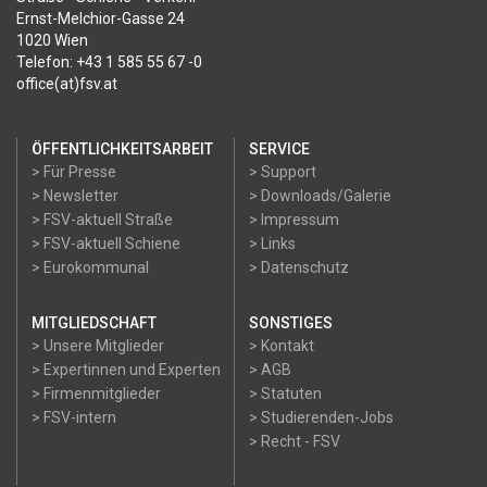
Ernst-Melchior-Gasse 24
1020 Wien
Telefon: +43 1 585 55 67 -0
office(at)fsv.at
ÖFFENTLICHKEITSARBEIT
SERVICE
> Für Presse
> Support
> Newsletter
> Downloads/Galerie
> FSV-aktuell Straße
> Impressum
> FSV-aktuell Schiene
> Links
> Eurokommunal
> Datenschutz
MITGLIEDSCHAFT
SONSTIGES
> Unsere Mitglieder
> Kontakt
> Expertinnen und Experten
> AGB
> Firmenmitglieder
> Statuten
> FSV-intern
> Studierenden-Jobs
> Recht - FSV