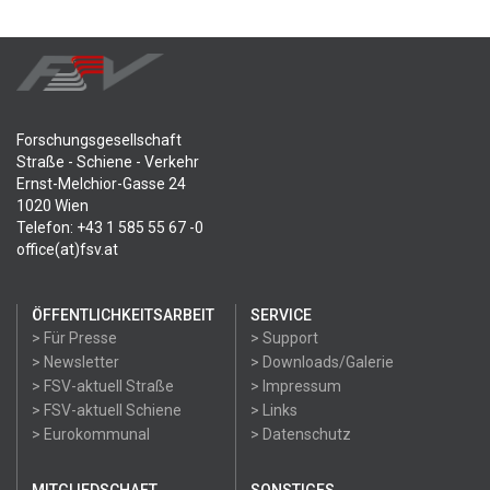
Forschungsgesellschaft
Straße - Schiene - Verkehr
Ernst-Melchior-Gasse 24
1020 Wien
Telefon: +43 1 585 55 67 -0
office(at)fsv.at
ÖFFENTLICHKEITSARBEIT
SERVICE
> Für Presse
> Support
> Newsletter
> Downloads/Galerie
> FSV-aktuell Straße
> Impressum
> FSV-aktuell Schiene
> Links
> Eurokommunal
> Datenschutz