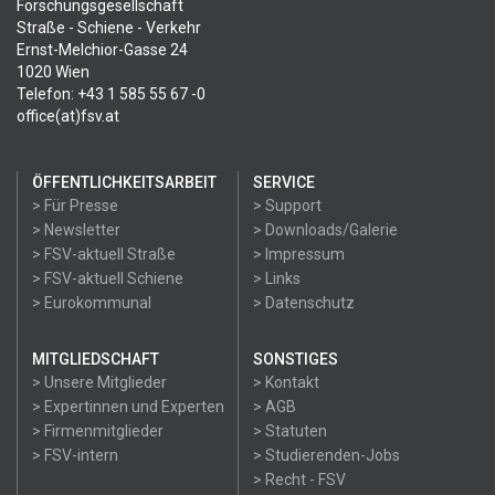
Forschungsgesellschaft
Straße - Schiene - Verkehr
Ernst-Melchior-Gasse 24
1020 Wien
Telefon: +43 1 585 55 67 -0
office(at)fsv.at
ÖFFENTLICHKEITSARBEIT
SERVICE
> Für Presse
> Support
> Newsletter
> Downloads/Galerie
> FSV-aktuell Straße
> Impressum
> FSV-aktuell Schiene
> Links
> Eurokommunal
> Datenschutz
MITGLIEDSCHAFT
SONSTIGES
> Unsere Mitglieder
> Kontakt
> Expertinnen und Experten
> AGB
> Firmenmitglieder
> Statuten
> FSV-intern
> Studierenden-Jobs
> Recht - FSV