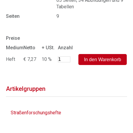
65 Seiten, 34 Abbildungen und 9
Tabellen
Seiten
9
Preise
Medium
Netto
+ USt.
Anzahl
Heft
€ 7,27
10 %
Artikelgruppen
Straßenforschungshefte