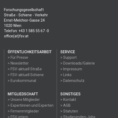
Forschungsgesellschaft
Straße - Schiene - Verkehr
Ernst-Melchior-Gasse 24
1020 Wien
Telefon: +43 1 585 55 67 -0
office(at)fsv.at
ÖFFENTLICHKEITSARBEIT
SERVICE
> Für Presse
> Support
> Newsletter
> Downloads/Galerie
> FSV-aktuell Straße
> Impressum
> FSV-aktuell Schiene
> Links
> Eurokommunal
> Datenschutz
MITGLIEDSCHAFT
SONSTIGES
> Unsere Mitglieder
> Kontakt
> Expertinnen und Experten
> AGB
> Firmenmitglieder
> Statuten
> FSV-intern
> Studierenden-Jobs