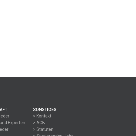
AFT
SONSTIGES
ieder
> Kontakt
 und Experten
> AGB
ieder
> Statuten