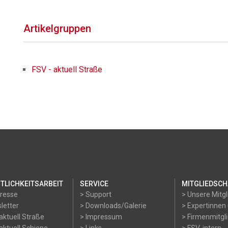
Artikelgruppen
FSV - aktuell Straße
TLICHKEITSARBEIT
SERVICE
MITGLIEDSCH
Presse
> Support
> Unsere Mitgl
letter
> Downloads/Galerie
> Expertinnen
aktuell Straße
> Impressum
> Firmenmitgl