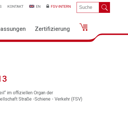
S
KONTAKT
EN
FSV-INTERN
lassungen
Zertifizierung
13
il“ im offiziellen Organ der
llschaft Straße -Schiene - Verkehr (FSV)