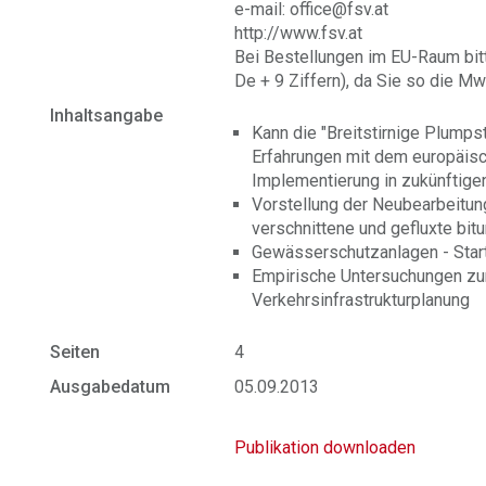
e-mail: office@fsv.at
http://www.fsv.at
Bei Bestellungen im EU-Raum bit
De + 9 Ziffern), da Sie so die Mw
Inhaltsangabe
Kann die "Breitstirnige Plumps
Erfahrungen mit dem europäisc
Implementierung in zukünftig
Vorstellung der Neubearbeitun
verschnittene und gefluxte bit
Gewässerschutzanlagen - Start
Empirische Untersuchungen zur
Verkehrsinfrastrukturplanung
Seiten
4
Ausgabedatum
05.09.2013
Publikation downloaden