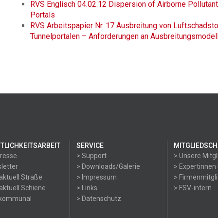
RVS Englisch 04.02.12 Dispersion of Airborne Pollutan
Portals
RVS Arbeitspapier Nr. 17 Ausbreitung von Luftschads
Tunnelportalen – Anforderungen an Ausbreitungsmodel
TLICHKEITSARBEIT
SERVICE
MITGLIEDSCH
Presse
> Support
> Unsere Mitgl
letter
> Downloads/Galerie
> Expertinnen
aktuell Straße
> Impressum
> Firmenmitgl
aktuell Schiene
> Links
> FSV-intern
okommunal
> Datenschutz