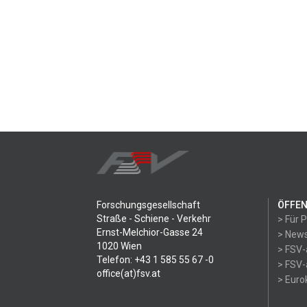
Forschungsgesellschaft
ÖFFEN
Straße - Schiene - Verkehr
> Für 
Ernst-Melchior-Gasse 24
> News
1020 Wien
> FSV-
Telefon: +43 1 585 55 67 -0
> FSV-
office(at)fsv.at
> Eur