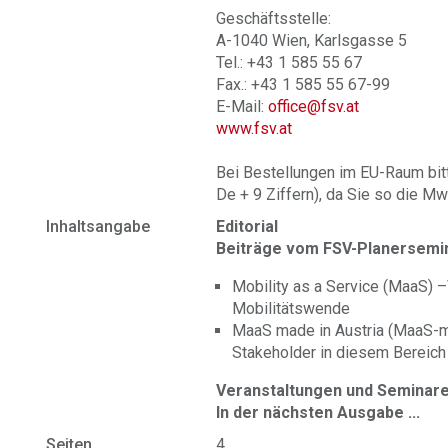
Geschäftsstelle:
A-1040 Wien, Karlsgasse 5
Tel.: +43 1 585 55 67
Fax.: +43 1 585 55 67-99
E-Mail:
office@fsv.at
www.fsv.at
Bei Bestellungen im EU-Raum bit
De + 9 Ziffern), da Sie so die Mw
Inhaltsangabe
Editorial
Beiträge vom FSV-Planersemi
Mobility as a Service (MaaS) 
Mobilitätswende
MaaS made in Austria (MaaS-miA
Stakeholder in diesem Bereich
Veranstaltungen und Seminar
In der nächsten Ausgabe ...
Seiten
4