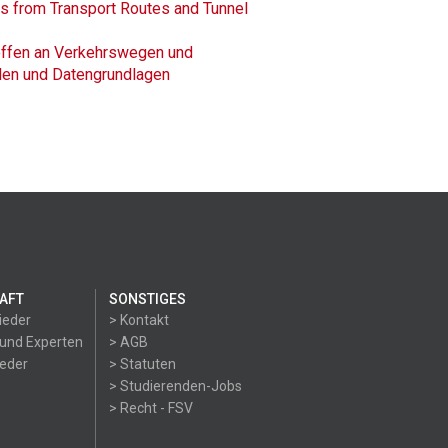
ts from Transport Routes and Tunnel
toffen an Verkehrswegen und
len und Datengrundlagen
AFT
SONSTIGES
ieder
> Kontakt
 und Experten
> AGB
ieder
> Statuten
> Studierenden-Jobs
> Recht - FSV