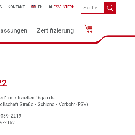
S
KONTAKT
EN
FSV-INTERN
lassungen
Zertifizierung
22
il“ im offiziellen Organ der
llschaft Straße - Schiene - Verkehr (FSV)
 0039-2219
39-2162