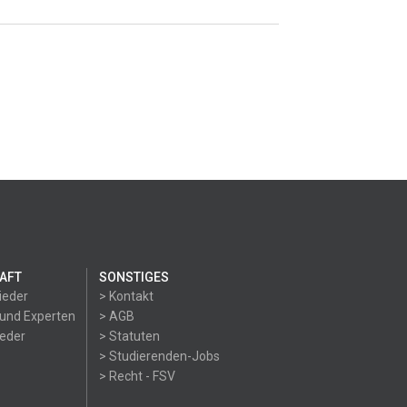
AFT
SONSTIGES
ieder
> Kontakt
 und Experten
> AGB
ieder
> Statuten
> Studierenden-Jobs
> Recht - FSV