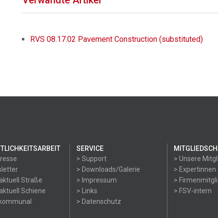
Verwandte Artikel
RVS 08.17.02 Pavement Construction (substituted)
TLICHKEITSARBEIT
SERVICE
MITGLIEDSCH
Presse
> Support
> Unsere Mitgl
letter
> Downloads/Galerie
> Expertinnen
aktuell Straße
> Impressum
> Firmenmitgl
aktuell Schiene
> Links
> FSV-intern
okommunal
> Datenschutz