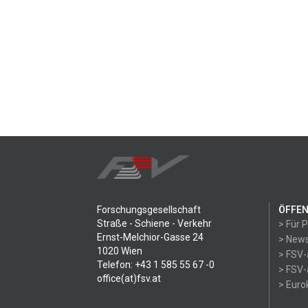
Forschungsgesellschaft
ÖFFEN
Straße - Schiene - Verkehr
> Für 
Ernst-Melchior-Gasse 24
> News
1020 Wien
> FSV-
Telefon: +43 1 585 55 67 -0
> FSV-
office(at)fsv.at
> Eur