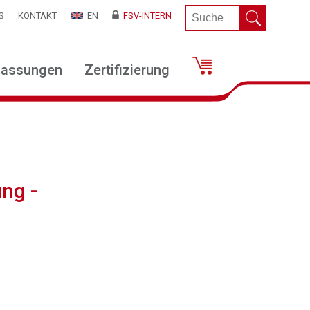
S
KONTAKT
EN
FSV-INTERN
lassungen
Zertifizierung
ng -