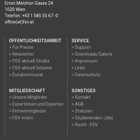
Ernst-Melchior-Gasse 24
1020 Wien
Telefon: +43 1 585 55 67 -0
office(at)fsv.at
ÖFFENTLICHKEITSARBEIT
SERVICE
> Für Presse
> Support
> Newsletter
> Downloads/Galerie
> FSV-aktuell Straße
> Impressum
> FSV-aktuell Schiene
> Links
> Eurokommunal
> Datenschutz
MITGLIEDSCHAFT
SONSTIGES
> Unsere Mitglieder
> Kontakt
> Expertinnen und Experten
> AGB
> Firmenmitglieder
> Statuten
> FSV-intern
> Studierenden-Jobs
> Recht - FSV