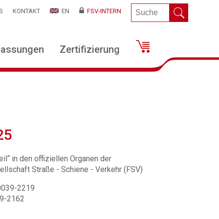
S
KONTAKT
EN
FSV-INTERN
lassungen
Zertifizierung
25
il“ in den offiziellen Organen der
llschaft Straße - Schiene - Verkehr (FSV)
 0039-2219
39-2162