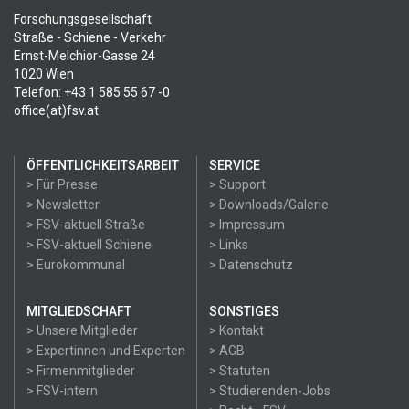
Forschungsgesellschaft
Straße - Schiene - Verkehr
Ernst-Melchior-Gasse 24
1020 Wien
Telefon: +43 1 585 55 67 -0
office(at)fsv.at
ÖFFENTLICHKEITSARBEIT
SERVICE
> Für Presse
> Support
> Newsletter
> Downloads/Galerie
> FSV-aktuell Straße
> Impressum
> FSV-aktuell Schiene
> Links
> Eurokommunal
> Datenschutz
MITGLIEDSCHAFT
SONSTIGES
> Unsere Mitglieder
> Kontakt
> Expertinnen und Experten
> AGB
> Firmenmitglieder
> Statuten
> FSV-intern
> Studierenden-Jobs