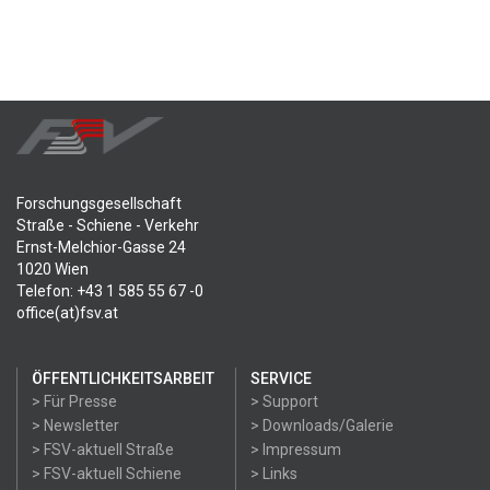
Forschungsgesellschaft
Straße - Schiene - Verkehr
Ernst-Melchior-Gasse 24
1020 Wien
Telefon: +43 1 585 55 67 -0
office(at)fsv.at
ÖFFENTLICHKEITSARBEIT
SERVICE
> Für Presse
> Support
> Newsletter
> Downloads/Galerie
> FSV-aktuell Straße
> Impressum
> FSV-aktuell Schiene
> Links