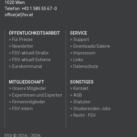
1020 Wien
Telefon: +43 1 585 55 67 -0
office(at)fsv.at
ÖFFENTLICHKEITSARBEIT
SERVICE
> Für Presse
> Support
> Newsletter
> Downloads/Galerie
> FSV-aktuell Straße
> Impressum
> FSV-aktuell Schiene
> Links
> Eurokommunal
> Datenschutz
MITGLIEDSCHAFT
SONSTIGES
> Unsere Mitglieder
> Kontakt
> Expertinnen und Experten
> AGB
> Firmenmitglieder
> Statuten
> FSV-intern
> Studierenden-Jobs
> Recht - FSV
FSV © 2016 - 2026