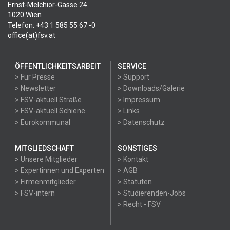
Ernst-Melchior-Gasse 24
1020 Wien
Telefon: +43 1 585 55 67 -0
office(at)fsv.at
ÖFFENTLICHKEITSARBEIT
SERVICE
> Für Presse
> Support
> Newsletter
> Downloads/Galerie
> FSV-aktuell Straße
> Impressum
> FSV-aktuell Schiene
> Links
> Eurokommunal
> Datenschutz
MITGLIEDSCHAFT
SONSTIGES
> Unsere Mitglieder
> Kontakt
> Expertinnen und Experten
> AGB
> Firmenmitglieder
> Statuten
> FSV-intern
> Studierenden-Jobs
> Recht - FSV