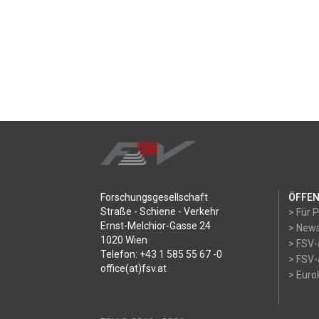
Forschungsgesellschaft
ÖFFEN
Straße - Schiene - Verkehr
> Für 
Ernst-Melchior-Gasse 24
> News
1020 Wien
> FSV-
Telefon: +43 1 585 55 67 -0
> FSV-
office(at)fsv.at
> Eur