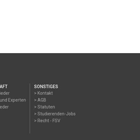
AFT
SONSTIGES
ieder
> Kontakt
 und Experten
> AGB
ieder
> Statuten
> Studierenden-Jobs
> Recht - FSV