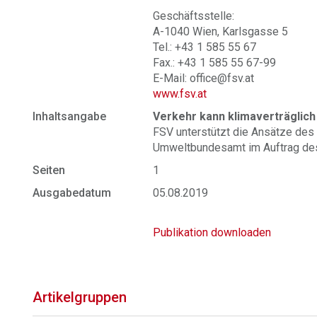
Geschäftsstelle:
A-1040 Wien, Karlsgasse 5
Tel.: +43 1 585 55 67
Fax.: +43 1 585 55 67-99
E-Mail: office@fsv.at
www.fsv.at
Inhaltsangabe
Verkehr kann klimaverträglic
FSV unterstützt die Ansätze des 
Umweltbundesamt im Auftrag d
Seiten
1
Ausgabedatum
05.08.2019
Publikation downloaden
Artikelgruppen