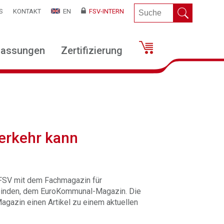
S
KONTAKT
EN
FSV-INTERN
lassungen
Zertifizierung
erkehr kann
 FSV mit dem Fachmagazin für
einden, dem EuroKommunal-Magazin. Die
agazin einen Artikel zu einem aktuellen