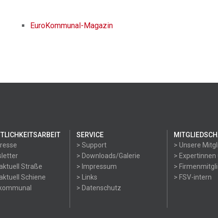
EuroKommunal-Magazin
TLICHKEITSARBEIT
SERVICE
MITGLIEDSCH
Presse
> Support
> Unsere Mitgl
letter
> Downloads/Galerie
> Expertinnen
aktuell Straße
> Impressum
> Firmenmitgl
aktuell Schiene
> Links
> FSV-intern
okommunal
> Datenschutz