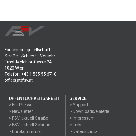
Forschungsgesellschaft
Straße - Schiene - Verkehr
Ernst-Melchior-Gasse 24
1020 Wien
Telefon: +43 1 585 55 67 -0
office(at)fsv.at
ÖFFENTLICHKEITSARBEIT
SERVICE
> Für Presse
> Support
> Newsletter
> Downloads/Galerie
> FSV-aktuell Straße
> Impressum
> FSV-aktuell Schiene
> Links
> Eurokommunal
> Datenschutz