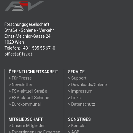
Forschungsgesellschaft
Straße - Schiene - Verkehr
Ernst-Melchior-Gasse 24
1020 Wien
Telefon: +43 1 585 55 67 -0
office(at)fsv.at
ÖFFENTLICHKEITSARBEIT
SERVICE
> Für Presse
> Support
> Newsletter
> Downloads/Galerie
> FSV-aktuell Straße
> Impressum
> FSV-aktuell Schiene
> Links
> Eurokommunal
> Datenschutz
MITGLIEDSCHAFT
SONSTIGES
> Unsere Mitglieder
> Kontakt
> Expertinnen und Experten
> AGB