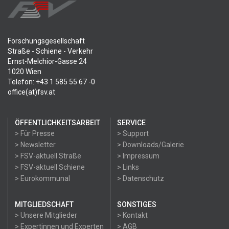
Forschungsgesellschaft
Straße - Schiene - Verkehr
Ernst-Melchior-Gasse 24
1020 Wien
Telefon: +43 1 585 55 67 -0
office(at)fsv.at
ÖFFENTLICHKEITSARBEIT
SERVICE
> Für Presse
> Support
> Newsletter
> Downloads/Galerie
> FSV-aktuell Straße
> Impressum
> FSV-aktuell Schiene
> Links
> Eurokommunal
> Datenschutz
MITGLIEDSCHAFT
SONSTIGES
> Unsere Mitglieder
> Kontakt
> Expertinnen und Experten
> AGB