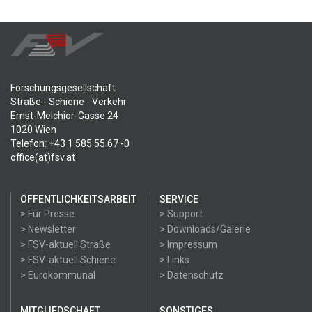
Forschungsgesellschaft
Straße - Schiene - Verkehr
Ernst-Melchior-Gasse 24
1020 Wien
Telefon: +43 1 585 55 67 -0
office(at)fsv.at
ÖFFENTLICHKEITSARBEIT
SERVICE
> Für Presse
> Support
> Newsletter
> Downloads/Galerie
> FSV-aktuell Straße
> Impressum
> FSV-aktuell Schiene
> Links
> Eurokommunal
> Datenschutz
MITGLIEDSCHAFT
SONSTIGES