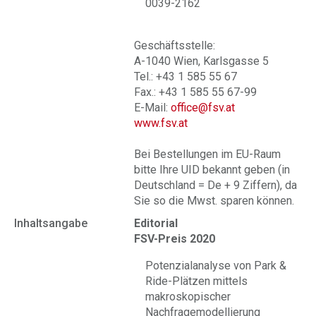
0039-2162
Geschäftsstelle:
A-1040 Wien, Karlsgasse 5
Tel.: +43 1 585 55 67
Fax.: +43 1 585 55 67-99
E-Mail:
office@fsv.at
www.fsv.at
Bei Bestellungen im EU-Raum
bitte Ihre UID bekannt geben (in
Deutschland = De + 9 Ziffern), da
Sie so die Mwst. sparen können.
Inhaltsangabe
Editorial
FSV-Preis 2020
Potenzialanalyse von Park &
Ride-Plätzen mittels
makroskopischer
Nachfragemodellierung