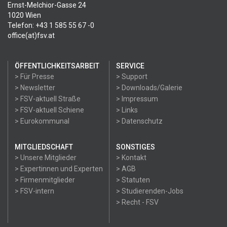
Ernst-Melchior-Gasse 24
1020 Wien
Telefon: +43 1 585 55 67 -0
office(at)fsv.at
ÖFFENTLICHKEITSARBEIT
SERVICE
> Für Presse
> Support
> Newsletter
> Downloads/Galerie
> FSV-aktuell Straße
> Impressum
> FSV-aktuell Schiene
> Links
> Eurokommunal
> Datenschutz
MITGLIEDSCHAFT
SONSTIGES
> Unsere Mitglieder
> Kontakt
> Expertinnen und Experten
> AGB
> Firmenmitglieder
> Statuten
> FSV-intern
> Studierenden-Jobs
> Recht - FSV