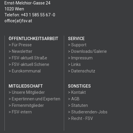
Ernst-Melchior-Gasse 24
1020 Wien
Telefon: +43 1 585 55 67 -0
office(at)fsv.at
ÖFFENTLICHKEITSARBEIT
SERVICE
> Für Presse
> Support
> Newsletter
> Downloads/Galerie
> FSV-aktuell Straße
> Impressum
> FSV-aktuell Schiene
> Links
> Eurokommunal
> Datenschutz
MITGLIEDSCHAFT
SONSTIGES
> Unsere Mitglieder
> Kontakt
> Expertinnen und Experten
> AGB
> Firmenmitglieder
> Statuten
> FSV-intern
> Studierenden-Jobs
> Recht - FSV