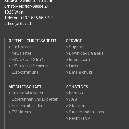
Straße - Schiene - Verkehr
Ernst-Melchior-Gasse 24
1020 Wien
Telefon: +43 1 585 55 67 -0
office(at)fsv.at
ÖFFENTLICHKEITSARBEIT
SERVICE
> Für Presse
> Support
> Newsletter
> Downloads/Galerie
> FSV-aktuell Straße
> Impressum
> FSV-aktuell Schiene
> Links
> Eurokommunal
> Datenschutz
MITGLIEDSCHAFT
SONSTIGES
> Unsere Mitglieder
> Kontakt
> Expertinnen und Experten
> AGB
> Firmenmitglieder
> Statuten
> FSV-intern
> Studierenden-Jobs
> Recht - FSV