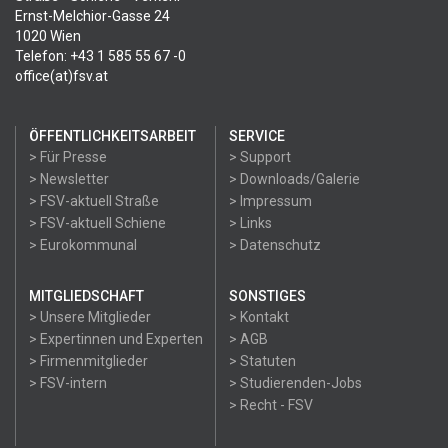
Ernst-Melchior-Gasse 24
1020 Wien
Telefon: +43 1 585 55 67 -0
office(at)fsv.at
ÖFFENTLICHKEITSARBEIT
SERVICE
> Für Presse
> Support
> Newsletter
> Downloads/Galerie
> FSV-aktuell Straße
> Impressum
> FSV-aktuell Schiene
> Links
> Eurokommunal
> Datenschutz
MITGLIEDSCHAFT
SONSTIGES
> Unsere Mitglieder
> Kontakt
> Expertinnen und Experten
> AGB
> Firmenmitglieder
> Statuten
> FSV-intern
> Studierenden-Jobs
> Recht - FSV