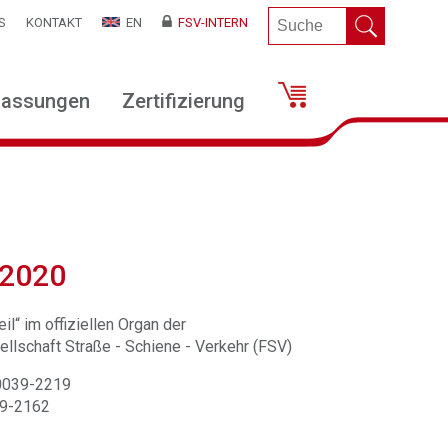
S
KONTAKT
EN
FSV-INTERN
lassungen
Zertifizierung
 2020
il“ im offiziellen Organ der
llschaft Straße - Schiene - Verkehr (FSV)
 0039-2219
39-2162