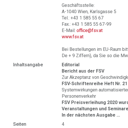
Geschäftsstelle:
A-1040 Wien, Karlsgasse 5
Tel.: +43 1 585 55 67
Fax.: +43 1 585 55 67-99
E-Mail:
office@fsv.at
www.fsv.at
Bei Bestellungen im EU-Raum bit
De + 9 Ziffern), da Sie so die Mw
Inhaltsangabe
Editorial
Bericht aus der FSV
Zur Akzeptanz von Geschwindig
FSV-Schriftenreihe Heft Nr. 21 
Systemwirkungen automatisierter
Personenverkehr
FSV Preisverleihung 2020 wu
Veranstaltungen und Seminar
In der nächsten Ausgabe ...
Seiten
4