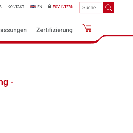
S
KONTAKT
EN
FSV-INTERN
lassungen
Zertifizierung
ng -