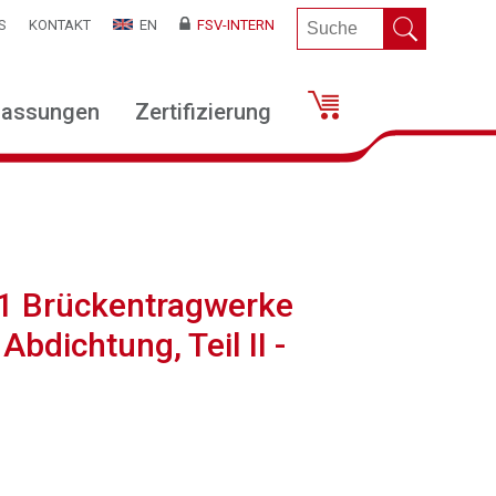
S
KONTAKT
EN
FSV-INTERN
lassungen
Zertifizierung
51 Brückentragwerke
bdichtung, Teil II -