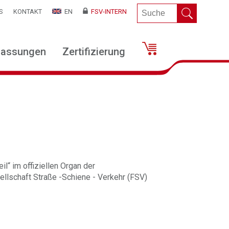
S
KONTAKT
EN
FSV-INTERN
lassungen
Zertifizierung
il“ im offiziellen Organ der
llschaft Straße -Schiene - Verkehr (FSV)