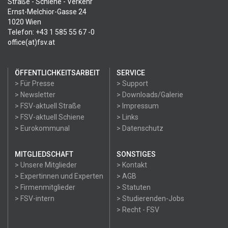
Straße - Schiene - Verkehr
Ernst-Melchior-Gasse 24
1020 Wien
Telefon: +43 1 585 55 67 -0
office(at)fsv.at
ÖFFENTLICHKEITSARBEIT
SERVICE
> Für Presse
> Support
> Newsletter
> Downloads/Galerie
> FSV-aktuell Straße
> Impressum
> FSV-aktuell Schiene
> Links
> Eurokommunal
> Datenschutz
MITGLIEDSCHAFT
SONSTIGES
> Unsere Mitglieder
> Kontakt
> Expertinnen und Experten
> AGB
> Firmenmitglieder
> Statuten
> FSV-intern
> Studierenden-Jobs
> Recht - FSV