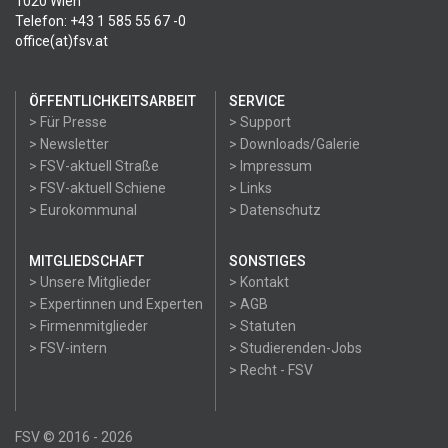
1020 Wien
Telefon: +43 1 585 55 67 -0
office(at)fsv.at
ÖFFENTLICHKEITSARBEIT
SERVICE
> Für Presse
> Support
> Newsletter
> Downloads/Galerie
> FSV-aktuell Straße
> Impressum
> FSV-aktuell Schiene
> Links
> Eurokommunal
> Datenschutz
MITGLIEDSCHAFT
SONSTIGES
> Unsere Mitglieder
> Kontakt
> Expertinnen und Experten
> AGB
> Firmenmitglieder
> Statuten
> FSV-intern
> Studierenden-Jobs
> Recht - FSV
FSV © 2016 - 2026