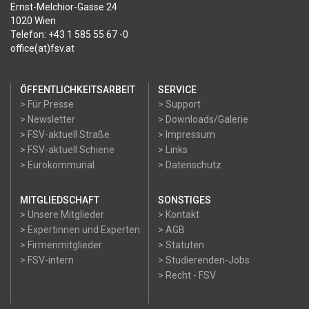
Ernst-Melchior-Gasse 24
1020 Wien
Telefon: +43 1 585 55 67 -0
office(at)fsv.at
ÖFFENTLICHKEITSARBEIT
SERVICE
> Für Presse
> Support
> Newsletter
> Downloads/Galerie
> FSV-aktuell Straße
> Impressum
> FSV-aktuell Schiene
> Links
> Eurokommunal
> Datenschutz
MITGLIEDSCHAFT
SONSTIGES
> Unsere Mitglieder
> Kontakt
> Expertinnen und Experten
> AGB
> Firmenmitglieder
> Statuten
> FSV-intern
> Studierenden-Jobs
> Recht - FSV