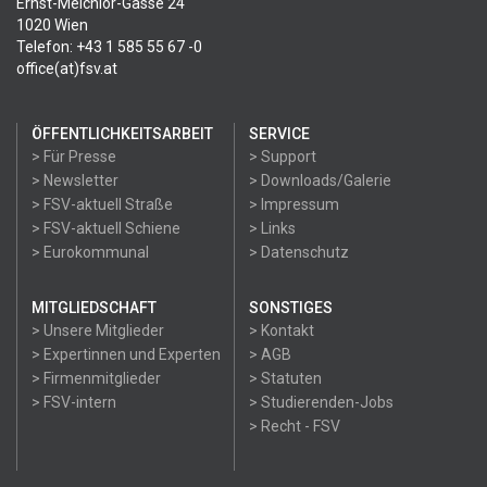
Ernst-Melchior-Gasse 24
1020 Wien
Telefon: +43 1 585 55 67 -0
office(at)fsv.at
ÖFFENTLICHKEITSARBEIT
SERVICE
> Für Presse
> Support
> Newsletter
> Downloads/Galerie
> FSV-aktuell Straße
> Impressum
> FSV-aktuell Schiene
> Links
> Eurokommunal
> Datenschutz
MITGLIEDSCHAFT
SONSTIGES
> Unsere Mitglieder
> Kontakt
> Expertinnen und Experten
> AGB
> Firmenmitglieder
> Statuten
> FSV-intern
> Studierenden-Jobs
> Recht - FSV