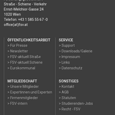
Straße - Schiene - Verkehr
Ernst-Melchior-Gasse 24
1020 Wien
Telefon: +43 1 585 55 67 -0
office(at)fsv.at
ÖFFENTLICHKEITSARBEIT
SERVICE
> Für Presse
> Support
> Newsletter
> Downloads/Galerie
> FSV-aktuell Straße
> Impressum
> FSV-aktuell Schiene
> Links
> Eurokommunal
> Datenschutz
MITGLIEDSCHAFT
SONSTIGES
> Unsere Mitglieder
> Kontakt
> Expertinnen und Experten
> AGB
> Firmenmitglieder
> Statuten
> FSV-intern
> Studierenden-Jobs
> Recht - FSV