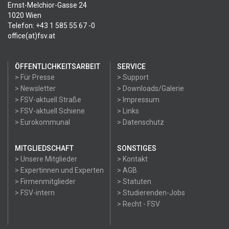
Ernst-Melchior-Gasse 24
1020 Wien
Telefon: +43 1 585 55 67 -0
office(at)fsv.at
ÖFFENTLICHKEITSARBEIT
SERVICE
> Für Presse
> Support
> Newsletter
> Downloads/Galerie
> FSV-aktuell Straße
> Impressum
> FSV-aktuell Schiene
> Links
> Eurokommunal
> Datenschutz
MITGLIEDSCHAFT
SONSTIGES
> Unsere Mitglieder
> Kontakt
> Expertinnen und Experten
> AGB
> Firmenmitglieder
> Statuten
> FSV-intern
> Studierenden-Jobs
> Recht - FSV