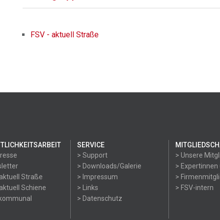
FSV - aktuell Straße
TLICHKEITSARBEIT
SERVICE
MITGLIEDSCH
Presse
> Support
> Unsere Mitgl
letter
> Downloads/Galerie
> Expertinnen
aktuell Straße
> Impressum
> Firmenmitgl
aktuell Schiene
> Links
> FSV-intern
okommunal
> Datenschutz