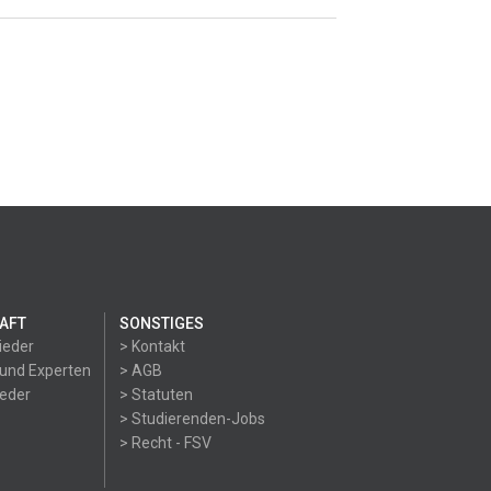
AFT
SONSTIGES
ieder
> Kontakt
 und Experten
> AGB
ieder
> Statuten
> Studierenden-Jobs
> Recht - FSV