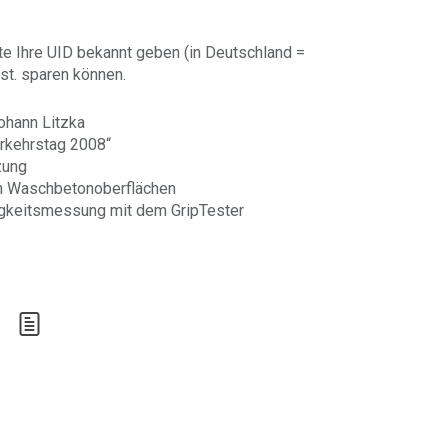
te Ihre UID bekannt geben (in Deutschland =
st. sparen können.
ohann Litzka
rkehrstag 2008“
zung
n Waschbetonoberflächen
igkeitsmessung mit dem GripTester