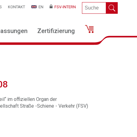
S
KONTAKT
EN
FSV-INTERN
lassungen
Zertifizierung
08
il“ im offiziellen Organ der
llschaft Straße -Schiene - Verkehr (FSV)