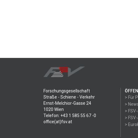
Forschungsgesellschaft
ÖFFEN
Straße - Schiene - Verkehr
> Für 
Ernst-Melchior-Gasse 24
> News
1020 Wien
> FSV-
Telefon: +43 1 585 55 67 -0
> FSV-
office(at)fsv.at
> Eur