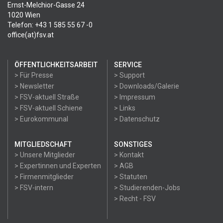
Ernst-Melchior-Gasse 24
1020 Wien
Telefon: +43 1 585 55 67 -0
office(at)fsv.at
ÖFFENTLICHKEITSARBEIT
SERVICE
> Für Presse
> Support
> Newsletter
> Downloads/Galerie
> FSV-aktuell Straße
> Impressum
> FSV-aktuell Schiene
> Links
> Eurokommunal
> Datenschutz
MITGLIEDSCHAFT
SONSTIGES
> Unsere Mitglieder
> Kontakt
> Expertinnen und Experten
> AGB
> Firmenmitglieder
> Statuten
> FSV-intern
> Studierenden-Jobs
> Recht - FSV