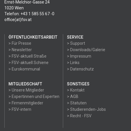
Ernst-Melchior-Gasse 24
1020 Wien
Telefon: +43 1 585 55 67 -0
office(at)fsv.at
ÖFFENTLICHKEITSARBEIT
SERVICE
> Für Presse
> Support
> Newsletter
> Downloads/Galerie
> FSV-aktuell Straße
> Impressum
> FSV-aktuell Schiene
> Links
> Eurokommunal
> Datenschutz
MITGLIEDSCHAFT
SONSTIGES
> Unsere Mitglieder
> Kontakt
> Expertinnen und Experten
> AGB
> Firmenmitglieder
> Statuten
> FSV-intern
> Studierenden-Jobs
> Recht - FSV