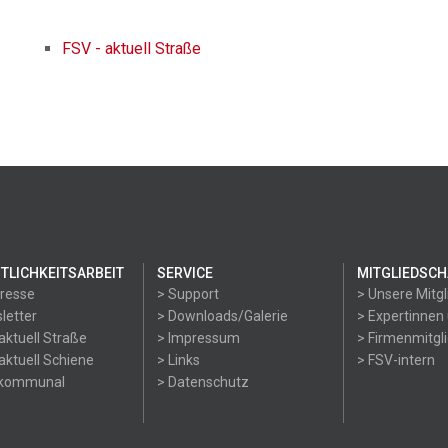
FSV - aktuell Straße
TLICHKEITSARBEIT
SERVICE
MITGLIEDSCH
Presse
> Support
> Unsere Mitgl
letter
> Downloads/Galerie
> Expertinnen
aktuell Straße
> Impressum
> Firmenmitgl
aktuell Schiene
> Links
> FSV-intern
okommunal
> Datenschutz