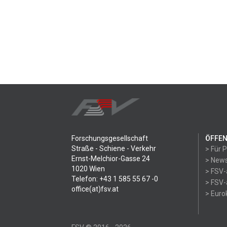
Forschungsgesellschaft
ÖFFEN
Straße - Schiene - Verkehr
> Für 
Ernst-Melchior-Gasse 24
> News
1020 Wien
> FSV-
Telefon: +43 1 585 55 67 -0
> FSV-
office(at)fsv.at
> Eur