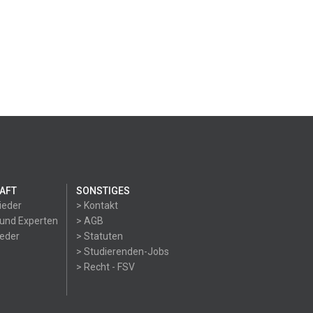
AFT
SONSTIGES
ieder
> Kontakt
 und Experten
> AGB
ieder
> Statuten
> Studierenden-Jobs
> Recht - FSV