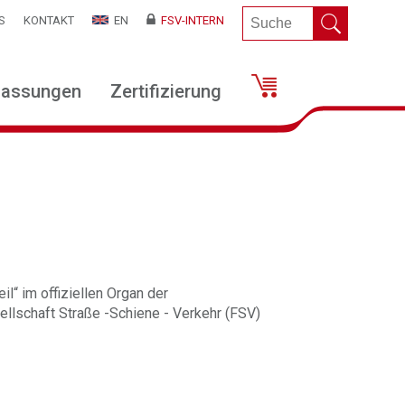
S
KONTAKT
EN
FSV-INTERN
lassungen
Zertifizierung
il“ im offiziellen Organ der
llschaft Straße -Schiene - Verkehr (FSV)