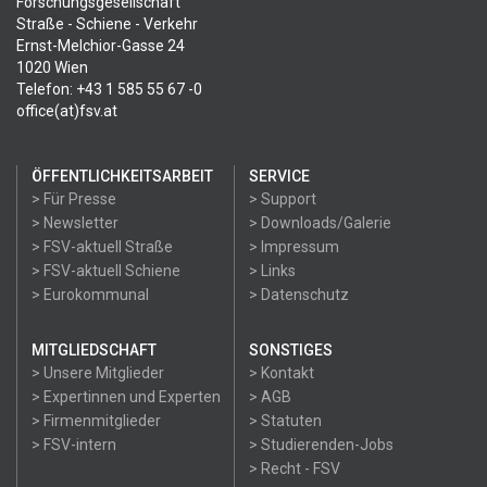
Forschungsgesellschaft
Straße - Schiene - Verkehr
Ernst-Melchior-Gasse 24
1020 Wien
Telefon: +43 1 585 55 67 -0
office(at)fsv.at
ÖFFENTLICHKEITSARBEIT
SERVICE
> Für Presse
> Support
> Newsletter
> Downloads/Galerie
> FSV-aktuell Straße
> Impressum
> FSV-aktuell Schiene
> Links
> Eurokommunal
> Datenschutz
MITGLIEDSCHAFT
SONSTIGES
> Unsere Mitglieder
> Kontakt
> Expertinnen und Experten
> AGB
> Firmenmitglieder
> Statuten
> FSV-intern
> Studierenden-Jobs
> Recht - FSV