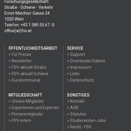
Forschungsgesellschaft
Straße - Schiene - Verkehr
Ernst-Melchior-Gasse 24
1020 Wien
Telefon: +43 1 585 55 67 -0
office(at)fsv.at
ÖFFENTLICHKEITSARBEIT
SERVICE
> Für Presse
> Support
> Newsletter
> Downloads/Galerie
> FSV-aktuell Straße
> Impressum
> FSV-aktuell Schiene
> Links
> Eurokommunal
> Datenschutz
MITGLIEDSCHAFT
SONSTIGES
> Unsere Mitglieder
> Kontakt
> Expertinnen und Experten
> AGB
> Firmenmitglieder
> Statuten
> FSV-intern
> Studierenden-Jobs
> Recht - FSV