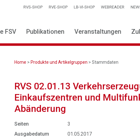
RVS-SHOP
RVE-SHOP
LB-VI-SHOP
WEBREADER
NEW
ie FSV
Publikationen
Veranstaltungen
Zu
Home
>
Produkte und Artikelgruppen
> Stammdaten
RVS 02.01.13 Verkehrserzeu
Einkaufszentren und Multifunk
Abänderung
Seiten
3
Ausgabedatum
01.05.2017