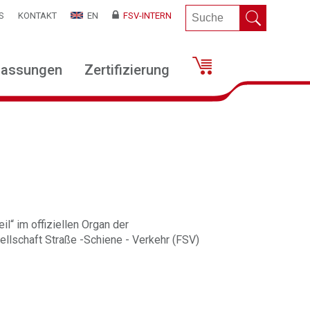
S
KONTAKT
EN
FSV-INTERN
lassungen
Zertifizierung
il“ im offiziellen Organ der
llschaft Straße -Schiene - Verkehr (FSV)