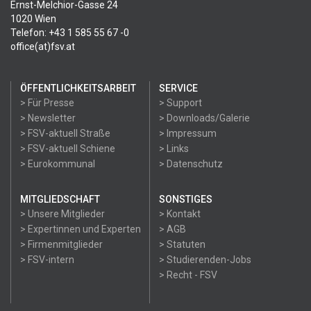
Ernst-Melchior-Gasse 24
1020 Wien
Telefon: +43 1 585 55 67 -0
office(at)fsv.at
ÖFFENTLICHKEITSARBEIT
SERVICE
> Für Presse
> Support
> Newsletter
> Downloads/Galerie
> FSV-aktuell Straße
> Impressum
> FSV-aktuell Schiene
> Links
> Eurokommunal
> Datenschutz
MITGLIEDSCHAFT
SONSTIGES
> Unsere Mitglieder
> Kontakt
> Expertinnen und Experten
> AGB
> Firmenmitglieder
> Statuten
> FSV-intern
> Studierenden-Jobs
> Recht - FSV