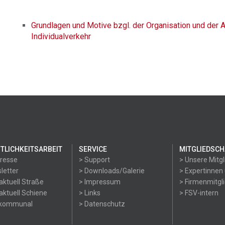
Grundlagen und Motive bzgl. der Organisation und der A
Individualverkehr
TLICHKEITSARBEIT
SERVICE
MITGLIEDSCH
Presse
> Support
> Unsere Mitgl
letter
> Downloads/Galerie
> Expertinnen
aktuell Straße
> Impressum
> Firmenmitgl
aktuell Schiene
> Links
> FSV-intern
okommunal
> Datenschutz