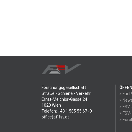
Forschungsgesellschaft
ÖFFEN
Straße - Schiene - Verkehr
> Für 
Ernst-Melchior-Gasse 24
> News
1020 Wien
> FSV-
Telefon: +43 1 585 55 67 -0
> FSV-
office(at)fsv.at
> Eur