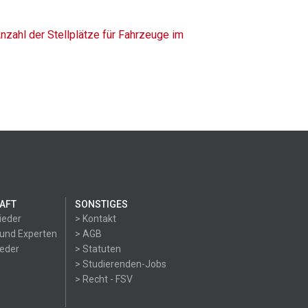
nzahl der Stellplätze für Fahrzeuge im
AFT
SONSTIGES
ieder
> Kontakt
 und Experten
> AGB
ieder
> Statuten
> Studierenden-Jobs
> Recht - FSV