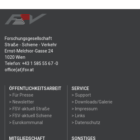
Forschungsgesellschaft
Straße - Schiene - Verkehr
Ernst-Melchior-Gasse 24
1020 Wien
Telefon: +43 1 585 55 67 -0
office(at)fsv.at
ÖFFENTLICHKEITSARBEIT
SERVICE
> Für Presse
> Support
> Newsletter
> Downloads/Galerie
> FSV-aktuell Straße
> Impressum
> FSV-aktuell Schiene
> Links
> Eurokommunal
> Datenschutz
MITGLIEDSCHAFT
SONSTIGES